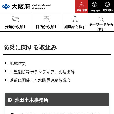
大阪府
緊急情報
Language
閲覧補助
キーワードから
分類から探す
目的から探す
組織から探す
探す
防災に関する取組み
地域防災
「豊能防災ボランティア」の届出等
以前に開催した水防災連絡協議会
池田土木事務所