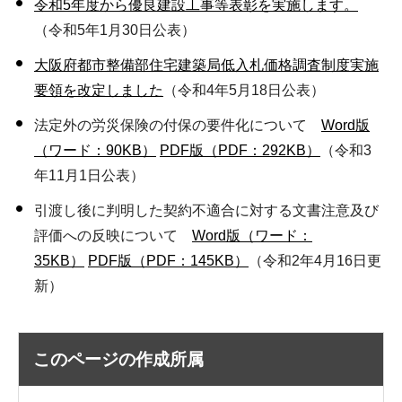
令和5年度から優良建設工事等表彰を実施します。
（令和5年1月30日公表）
大阪府都市整備部住宅建築局低入札価格調査制度実施
要領を改定しました
（令和4年5月18日公表）
法定外の労災保険の付保の要件化について
Word版
（ワード：90KB）
PDF版（PDF：292KB）
（令和3
年11月1日公表）
引渡し後に判明した契約不適合に対する文書注意及び
評価への反映について
Word版（ワード：
35KB）
PDF版（PDF：145KB）
（令和2年4月16日更
新）
このページの作成所属