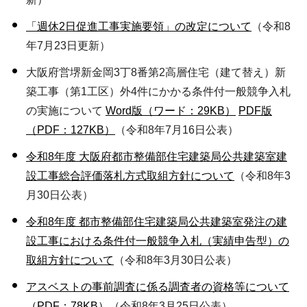
「週休2日促進工事実施要領」の改定について
（令和8
年7月23日更新）
大阪府営堺新金岡3丁8番第2高層住宅（建て替え）新
築工事（第1工区）外4件にかかる条件付一般競争入札
の実施について
Word版（ワード：29KB）
PDF版
（PDF：127KB）
（令和8年7月16日公表）
令和8年度 大阪府都市整備部住宅建築局公共建築室建
設工事総合評価落札方式取組方針について
（令和8年3
月30日公表）
令和8年度 都市整備部住宅建築局公共建築室発注の建
設工事における条件付一般競争入札（実績申告型）の
取組方針について
（令和8年3月30日公表）
アスベストの事前調査に係る調査者の資格等について
（PDF：78KB）
（令和8年3月25日公表）