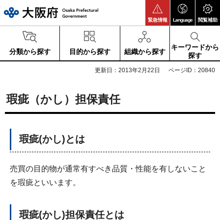
大阪府
緊急情報
Language
閲覧補助
キーワードから
分類から探す
目的から探す
組織から探す
探す
更新日：2013年2月22日
ページID：20840
瑕疵（かし）担保責任
瑕疵(かし)とは
売買の目的物が通常有すべき品質・性能を有しないこと
を瑕疵といいます。
瑕疵(かし)担保責任とは