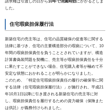
請求権は引渡しの日から
10年で消滅時効
にかかるとしま
した。
住宅瑕疵担保履行法
新築住宅の売主等は、住宅の品質確保の促進等に関する
法律に基づき、住宅の主要構造部分の瑕疵について、10
年間の瑕疵担保責任を負うこととされていますが、構造
計算書偽装問題を契機に、売主等が瑕疵担保責任を十分
に果たすことができない場合、住宅購入者等が極めて不
安定な状態におかれることが明らかになりました。
このため、「特定住宅瑕疵担保責任の履行の確保等に関
する法律（住宅瑕疵担保履行法）」が施行され、平成21
年10月1日以降に引き渡される新築住宅の売主等に対
し、瑕疵担保責任を履行するための資力確保（保険また
は供託）が義務付けられました。