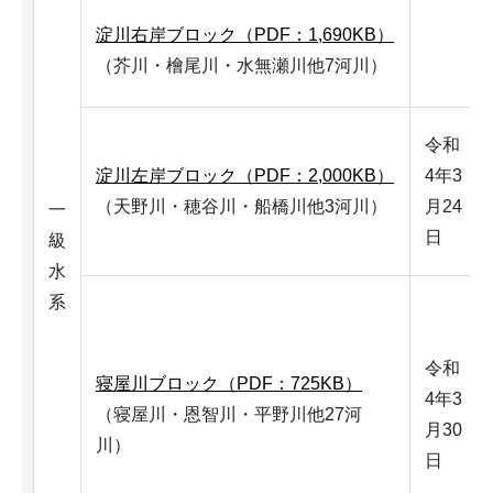
淀川右岸ブロック（PDF：1,690KB）
（芥川・檜尾川・水無瀬川他7河川）
令和
淀川左岸ブロック（PDF：2,000KB）
4年3
（天野川・穂谷川・船橋川他3河川）
月24
一
日
級
水
系
令和
寝屋川ブロック（PDF：725KB）
4年3
（寝屋川・恩智川・平野川他27河
月30
川）
日