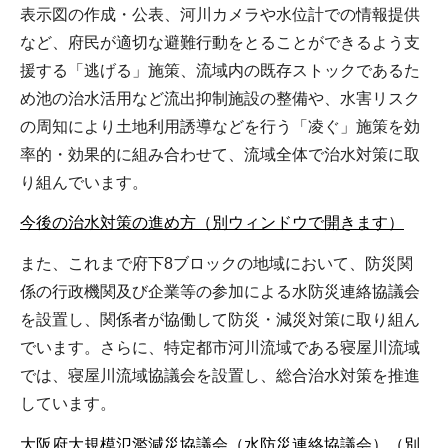
表示図の作成・公表、河川カメラや水位計での情報提供
など、府民が適切な避難行動をとることができるよう支
援する「逃げる」施策、流域内の既存ストックであるた
め池の治水活用など流出抑制施設の整備や、水害リスク
の周知により土地利用誘導などを行う「凌ぐ」施策を効
率的・効果的に組み合わせて、流域全体で治水対策に取
り組んでいます。
今後の治水対策の進め方（別ウィンドウで開きます）
また、これまで府下8ブロックの地域において、防災関
係の行政機関及び企業等の参加による水防災連絡協議会
を設置し、関係者が協働して防災・減災対策に取り組ん
でいます。さらに、特定都市河川流域である寝屋川流域
では、寝屋川流域協議会を設置し、総合治水対策を推進
しています。
大阪府大規模氾濫減災協議会（水防災連絡協議会）（別