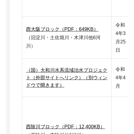
令和
西大阪ブロック（PDF：649KB）
4年3
（旧淀川・土佐堀川・木津川他6河
月25
川）
日
令和
（国）大和川水系流域治水プロジェク
ト（外部サイトへリンク）（別ウィン
4年4
ドウで開きます）
月
西除川ブロック（PDF：12,400KB）