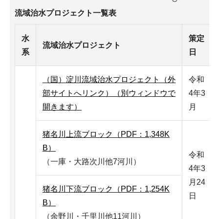
流域治水プロジェクト一覧表
水
策定
流域治水プロジェクト
系
日
（国）淀川流域治水プロジェクト（外
令和
部サイトへリンク）（別ウィンドウで
4年3
開きます）
月
猪名川上流ブロック（PDF：1,348K
B）
令和
（一庫・大路次川他7河川）
4年3
月24
猪名川下流ブロック（PDF：1,254K
日
B）
（余野川・千里川他11河川）