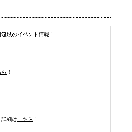
川流域のイベント情報
！
！
ちら
！
！
！詳細は
こちら
！