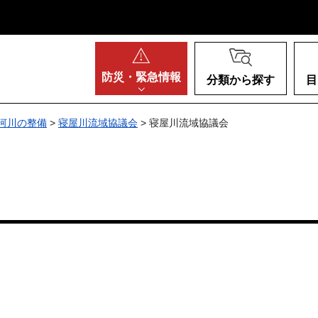
阪府
防災・
緊急情報
分類から探す
目
河川の整備
>
寝屋川流域協議会
> 寝屋川流域協議会