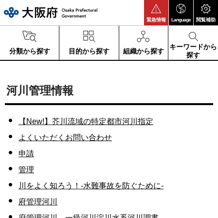
大阪府
緊急情報
Language
閲覧補助
キーワードから
分類から探す
目的から探す
組織から探す
探す
河川管理情報
【New!】芥川流域の特定都市河川指定
よくいただくお問い合わせ
申請
管理
川をよく知ろう！-水難事故を防ぐために-
府管理河川
府管理河川 一級河川淀川水系河川調書