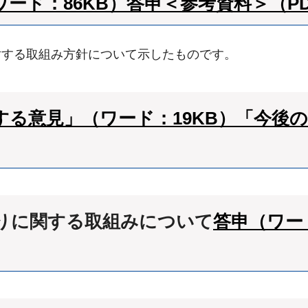
ード：86KB）
答申＜参考資料＞（PDF
対する取組み方針について示したものです。
る意見」（ワード：19KB）
「今後
りに関する取組みについて
答申（ワード