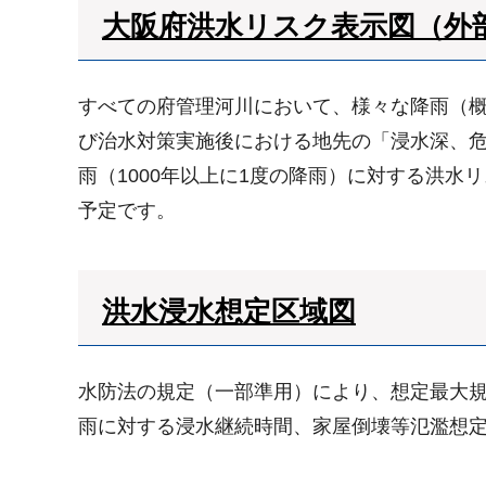
大阪府洪水リスク表示図（外
すべての府管理河川において、様々な降雨（概ね
び治水対策実施後における地先の「浸水深、危
雨（1000年以上に1度の降雨）に対する洪
予定です。
洪水浸水想定区域図
水防法の規定（一部準用）により、想定最大規模
雨に対する浸水継続時間、家屋倒壊等氾濫想