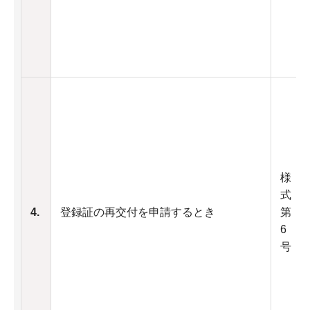
様
式
4.
登録証の再交付を申請するとき
第
6
号