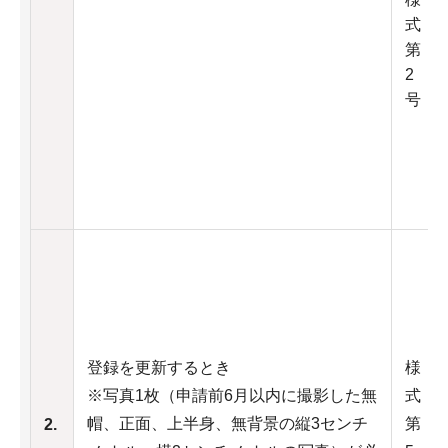
式
第
2
号
登録を更新するとき
様
※写真1枚（申請前6月以内に撮影した無
式
帽、正面、上半身、無背景の縦3センチ
第
2.