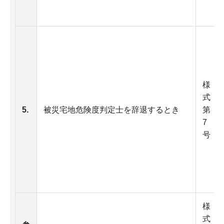
様
式
5.
被災宅地危険度判定士を辞退するとき
第
7
号
様
式