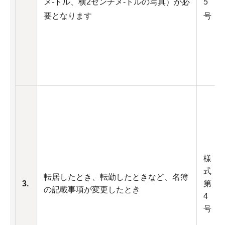
メ-トル、横2センチメ-トルの写真）が必
5
要となります
号
様
式
転居したとき、転勤したときなど、名簿
3.
第
の記載事項が変更したとき
4
号