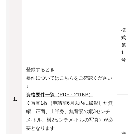
様
式
第
1
号
登録するとき
要件についてはこちらをご確認ください
↓
資格要件一覧（PDF：211KB）
1.
※写真1枚（申請前6月以内に撮影した無
帽、正面、上半身、無背景の縦3センチ
メ-トル、横2センチメ-トルの写真）が必
要となります
様