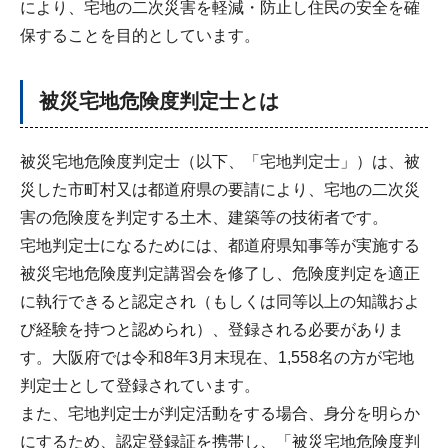
により、宅地の二次災害を軽減・防止し住民の安全を確
保することを目的としています。
被災宅地危険度判定士とは
被災宅地危険度判定士（以下、「宅地判定士」）は、被
災した市町村又は都道府県の要請により、宅地の二次災
害の危険度を判定する土木、建築等の技術者です。
宅地判定士になるためには、都道府県知事等が実施する
被災宅地危険度判定講習会を修了し、危険度判定を適正
に執行できると認定され（もしくは同等以上の知識およ
び経験を持つと認められ）、登録される必要がありま
す。大阪府では令和8年3月末現在、1,558名の方が宅地
判定士として登録されています。
また、宅地判定士が判定活動をする場合、身分を明らか
にするため、認定登録証を携帯し、「被災宅地危険度判