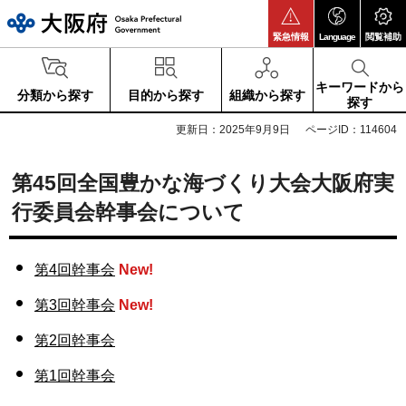
大阪府
緊急情報
Language
閲覧補助
キーワードから
分類から探す
目的から探す
組織から探す
探す
更新日：2025年9月9日
ページID：114604
第45回全国豊かな海づくり大会大阪府実
行委員会幹事会について
第4回幹事会
New!
第3回幹事会
New!
第2回幹事会
第1回幹事会