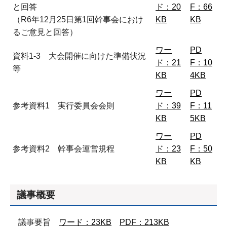
と回答
ド：20
F：66
（R6年12月25日第1回幹事会におけ
KB
KB
るご意見と回答）
ワー
PD
資料1-3 大会開催に向けた準備状況
ド：21
F：10
等
KB
4KB
ワー
PD
参考資料1 実行委員会会則
ド：39
F：11
KB
5KB
ワー
PD
参考資料2 幹事会運営規程
ド：23
F：50
KB
KB
議事概要​​​
議事要旨
ワード：23KB
PDF：213KB