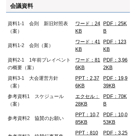
会議資料
資料1-1 会則 新旧対照表
ワード：24
PDF：25K
（案）
KB
B
ワード：41
PDF：123
資料1-2 会則（案）
KB
KB
資料2-1 1年前プレイベント
ワード：81
PDF：3,96
の概要（案）
6KB
2KB
資料3-1 大会運営方針
PPT：2,37
PDF：19,9
（案）
6KB
39KB
参考資料1 スケジュール
エクセル：
PDF：70K
（案）
28KB
B
PPT：10,7
PDF：10,0
参考資料2 協賛のお願い
85KB
53KB
PPT：810
PDF：3,25