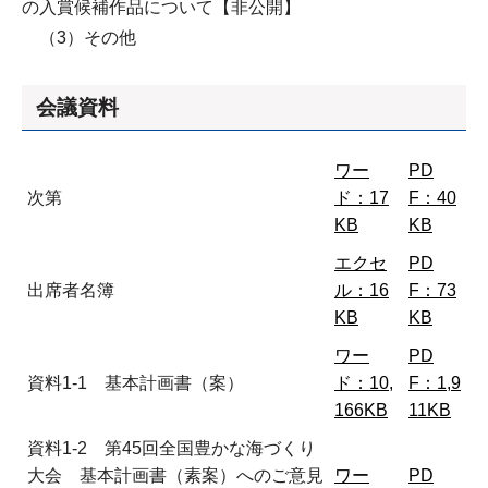
の入賞候補作品について【非公開】
（3）その他
会議資料
ワー
PD
次第
ド：17
F：40
KB
KB
エクセ
PD
出席者名簿
ル：16
F：73
KB
KB
ワー
PD
資料1-1 基本計画書（案）
ド：10,
F：1,9
166KB
11KB
資料1-2 第45回全国豊かな海づくり
大会 基本計画書（素案）へのご意見
ワー
PD