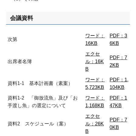
会議資料
ワード：
PDF：3
次第
16KB
6KB
エクセ
PDF：7
出席者名簿
ル：16K
2KB
B
ワード：
PDF：1,
資料1-1 基本計画書（素案）
5,723KB
104KB
資料1-2 「御放流魚」及び「お
ワード：
PDF：1
手渡し魚」の選定について
1,168KB
47KB
エクセ
PDF：7
資料2 スケジュール（案）
ル：26K
0KB
B