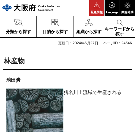
大阪府
緊急情報
Language
閲覧補助
キーワードから
分類から探す
目的から探す
組織から探す
探す
更新日：2024年6月27日
ページID：24546
林産物
池田炭
猪名川上流域で生産される