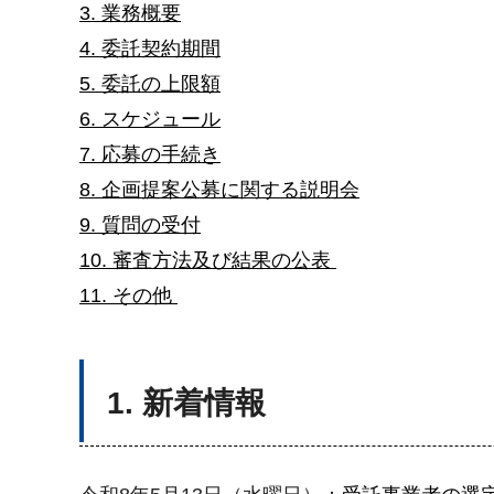
3. 業務概要
4. 委託契約期間
5. 委託の上限額
6. スケジュール
7. 応募の手続き
8. 企画提案公募に関する説明会
9. 質問の受付
10. 審査方法及び結果の公表
11. その他
1. 新着情報