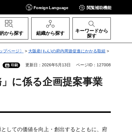
Foreign
Language
閲覧補助
機能
キーワードから
的から探す
組織から探す
探す
ップページ〕
>
大阪産(もん)の府内周遊促進にかかる取組
>
更新日：2026年5月13日
ページID：127008
印刷
務」に係る企画提案事業
としての価値を向上・創出するとともに、府