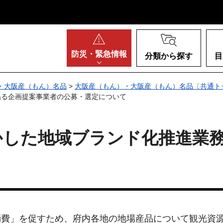
阪府
防災・
緊急情報
分類から探す
目
・大阪産（もん）名品
>
大阪産（もん）・大阪産（もん）名品〔共通ト
係る企画提案事業者の公募・選定について
かした地域ブランド化推進業
て
費」を促すため、府内各地の地場産品について観光資源