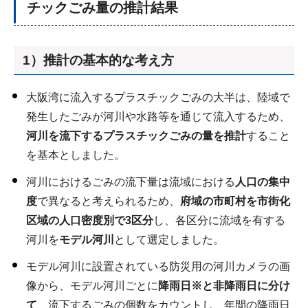
チックごみ量の推計結果
1）推計の基本的な考え方
大阪湾に流入するプラスチックごみの大半は、陸域で
発生したごみが河川や水路等を通じて流入するため、
河川を流下するプラスチックごみの量を推計
すること
を基本としました。
河川におけるごみの流下量は流域における
人口の集中
度
で異なると考えられるため、
府域の市町村を市街化
区域の人口密度別で3区分
し、各区分に流域を有する
河川を
モデル河川
として選定しました。
モデル河川に設置されている防災用の河川カメラの画
像から、モデル河川ごとに
降雨日※と非降雨日に分け
て
、流下するごみの個数をカウントし、年間の降雨日