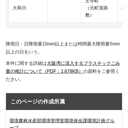
王寺町
大和川
（元町道路
36
敷）
降雨日：日降雨量10mm以上または時間最大降雨量5mm
以上の日をいう。
本件に関する詳細は
大阪湾に流入するプラスチックごみ
量の推計について（PDF：1,678KB）
の資料をご参照く
ださい。
このページの作成所属
環境農林水産部環境管理室環境保全課環境計画グル
ープ