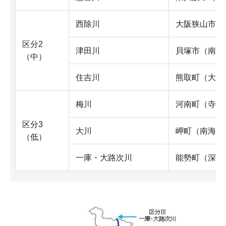
西除川
大阪狭山市（
区分2
津田川
貝塚市（南海
（中）
住吉川
熊取町（大久
梅川
河南町（寺田
区分3
大川
岬町（南海橋
（低）
一庫・大路次川
能勢町（深田