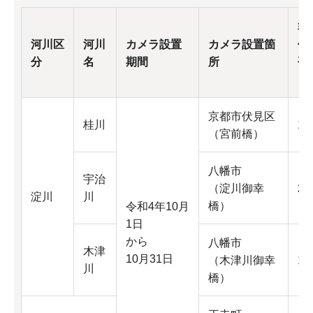
非
河川区
河川
カメラ設置
カメラ設置箇
個
分
名
期間
所
平
日
京都市伏見区
桂川
16
（宮前橋）
八幡市
宇治
（淀川御幸
21
淀川
川
橋）
令和4年10月
1日
から
八幡市
木津
10月31日
（木津川御幸
10
川
橋）