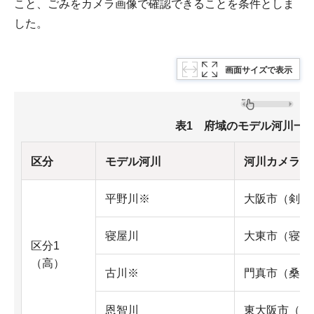
こと、ごみをカメラ画像で確認できることを条件としま
した。
画面サイズで表示
表1 府域のモデル河川一
区分
モデル河川
河川カメラ所
平野川※
大阪市（剣橋
寝屋川
大東市（寝屋
区分1
（高）
古川※
門真市（桑才
恩智川
東大阪市（恩