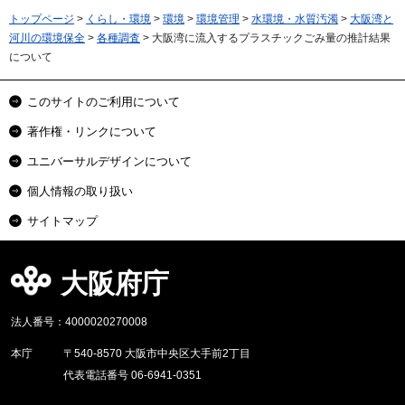
トップページ
>
くらし・環境
>
環境
>
環境管理
>
水環境・水質汚濁
>
大阪湾と
河川の環境保全
>
各種調査
> 大阪湾に流入するプラスチックごみ量の推計結果
について
このサイトのご利用について
著作権・リンクについて
ユニバーサルデザインについて
個人情報の取り扱い
サイトマップ
大阪府庁
法人番号：4000020270008
本庁
〒540-8570 大阪市中央区大手前2丁目
代表電話番号 06-6941-0351