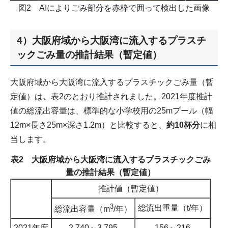
図2 AIによりごみ部分を赤枠で囲って検出した画像
4）大阪府域から大阪湾に流入するプラスチ
ックごみ量の推計結果（暫定値）
大阪府域から大阪湾に流入するプラスチックごみ量（暫
定値）は
、
表2のとおり推計されました。2021年度推計
値の総流出容量は、標準的な小学校用の25mプール（幅
12m×長さ25m×深さ1.2m）と比較すると、
約10杯分
に相
当します。
表2 大阪府域から大阪湾に流入するプラスチックごみ
量の推計結果（暫定値）
推計値（暫定値）
3
総流出重量（t/年）
総流出容量（m
/年）
2021年度
2,740～3,795
156～216