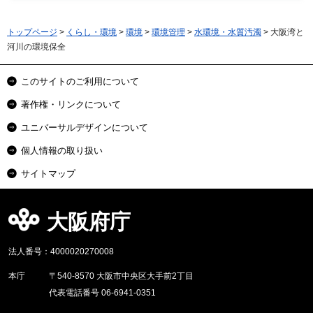
トップページ
>
くらし・環境
>
環境
>
環境管理
>
水環境・水質汚濁
> 大阪湾と
河川の環境保全
このサイトのご利用について
著作権・リンクについて
ユニバーサルデザインについて
個人情報の取り扱い
サイトマップ
大阪府庁
法人番号：4000020270008
本庁
〒540-8570 大阪市中央区大手前2丁目
代表電話番号 06-6941-0351