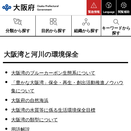
大阪府
緊急情報
Language
閲覧補助
キーワードから
分類から探す
目的から探す
組織から探す
探す
大阪湾と河川の環境保全
大阪湾のブルーカーボン生態系について
「豊かな大阪湾」保全・再生・創出活動推進ノウハウ
集について
大阪府の自然海浜
大阪湾の水質等に係る生活環境保全目標
大阪湾の類型について
用語解説