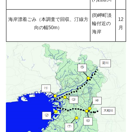
(8)岬町淡
海岸漂着ごみ（本調査で回収、汀線方
12
輪付近の
向の幅50m）
月
海岸