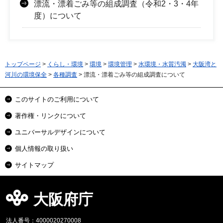
漂流・漂着ごみ等の組成調査（令和2・3・4年
度）について
トップページ
>
くらし・環境
>
環境
>
環境管理
>
水環境・水質汚濁
>
大阪湾と
河川の環境保全
>
各種調査
> 漂流・漂着ごみ等の組成調査について
このサイトのご利用について
著作権・リンクについて
ユニバーサルデザインについて
個人情報の取り扱い
サイトマップ
大阪府庁
法人番号：4000020270008