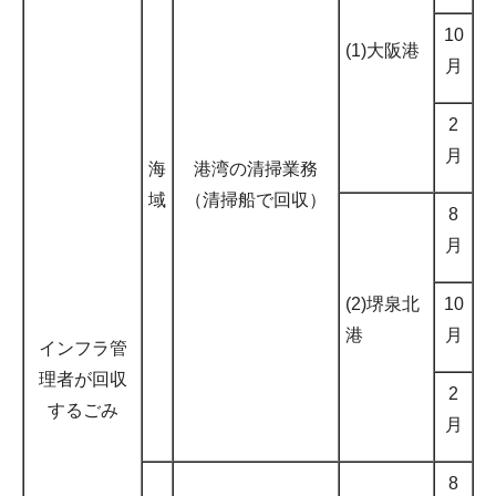
10
(1)大阪港
月
2
月
海
港湾の清掃業務
域
（清掃船で回収）
8
月
(2)堺泉北
10
港
月
インフラ管
理者が回収
2
するごみ
月
8