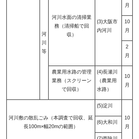
月
河川水面の清掃業
(3)大阪市
10
務（清掃船で回
内河川
月
河
収）
川
2
等
月
農業用水路の管理
(4)長瀬川
10
業務（スクリーン
（農業用
月
で回収）
水路）
(5)淀川
河川敷の散乱ごみ（本調査で回収、延
10
(6)大和川
長100m×幅20mの範囲）
月
(7)西除川