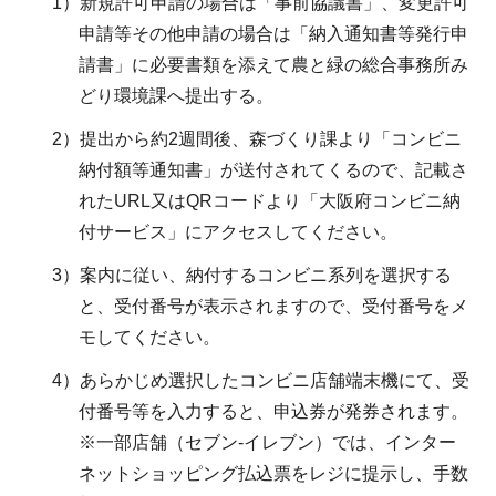
1）新規許可申請の場合は「事前協議書」、変更許可
申請等その他申請の場合は「納入通知書等発行申
請書」に必要書類を添えて農と緑の総合事務所み
どり環境課へ提出する。
2）提出から約2週間後、森づくり課より「コンビニ
納付額等通知書」が送付されてくるので、記載さ
れたURL又はQRコードより「大阪府コンビニ納
付サービス」にアクセスしてください。
3）案内に従い、納付するコンビニ系列を選択する
と、受付番号が表示されますので、受付番号をメ
モしてください。
4）あらかじめ選択したコンビニ店舗端末機にて、受
付番号等を入力すると、申込券が発券されます。
※一部店舗（セブン-イレブン）では、インター
ネットショッピング払込票をレジに提示し、手数