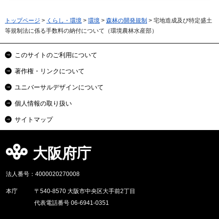
トップページ
>
くらし・環境
>
環境
>
森林の開発規制
> 宅地造成及び特定盛土
等規制法に係る手数料の納付について（環境農林水産部）
このサイトのご利用について
著作権・リンクについて
ユニバーサルデザインについて
個人情報の取り扱い
サイトマップ
大阪府庁
法人番号：4000020270008
本庁
〒540-8570 大阪市中央区大手前2丁目
代表電話番号 06-6941-0351