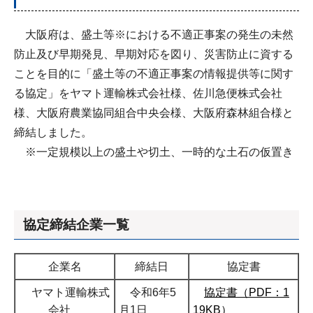
大阪府は、盛土等※における不適正事案の発生の未然
防止及び早期発見、早期対応を図り、災害防止に資する
ことを目的に「盛土等の不適正事案の情報提供等に関す
る協定」をヤマト運輸株式会社様、佐川急便株式会社
様、大阪府農業協同組合中央会様、大阪府森林組合様と
締結しました。
※一定規模以上の盛土や切土、一時的な土石の仮置き
協定締結企業一覧
企業名
締結日
協定書
ヤマト運輸株式
令和6年5
協定書（PDF：1
会社
月1日
19KB）