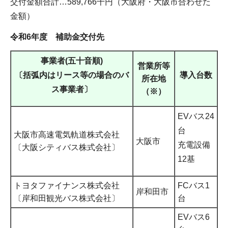
交付金額合計…589,766千円（大阪府・大阪市合わせた
金額）
令和6年度 補助金交付先
事業者(五十音順)
営業所等
〔括弧内はリース等の場合のバ
導入台数
所在地
ス事業者〕
（※）
EVバス24
台
大阪市高速電気軌道株式会社
大阪市
充電設備
〔大阪シティバス株式会社〕
12基
トヨタファイナンス株式会社
FCバス1
岸和田市
〔岸和田観光バス株式会社〕
台
EVバス6