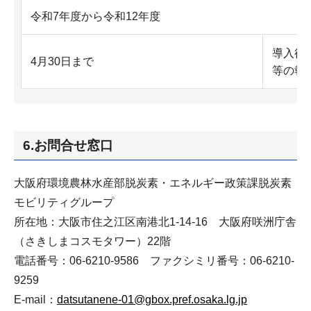
令和7年度から令和12年度
導入後
4月30日まで
等の報
6.お問合せ窓口
大阪府環境農林水産部脱炭素・エネルギー政策課脱炭素
モビリティグループ
所在地：大阪市住之江区南港北1-14-16 大阪府咲洲庁舎
（さきしまコスモタワー）22階
電話番号：06-6210-9586 ファクシミリ番号：06-6210-
9259
E-mail：
datsutanene-01@gbox.pref.osaka.lg.jp