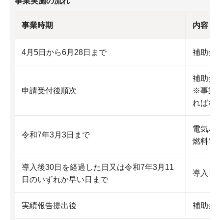
事業実施の流れ
事業時期
内容
4月5日から6月28日まで
補助金
補助金
申請受付後順次
※事業
ればな
電気バ
令和7年3月3日まで
燃料電
導入後30日を経過した日又は令和7年3月11
導入し
日のいずれか早い日まで
実績報告提出後
補助金