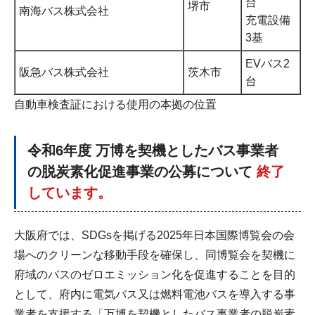
台
堺市
南海バス株式会社
充電設備
3基
EVバス2
阪急バス株式会社
茨木市
台
自動車検査証における使用の本拠の位置
令和6年度 万博を契機としたバス事業者
の脱炭素化促進事業の公募について
終了
しています。
大阪府では、SDGsを掲げる2025年日本国際博覧会の会
場へのクリーンな移動手段を確保し、同博覧会を契機に
府域のバスのゼロエミッション化を促進することを目的
として、府内に電気バス又は燃料電池バスを導入する事
業者を支援する「万博を契機としたバス事業者の脱炭素