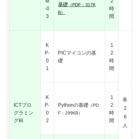
M
2
基礎
（PDF：317K
-0
時
B）
3
間
K
1
P-
PICマイコンの基
2
0
礎
時
1
間
K
1
各
ICTプロ
P-
Pythonの基礎
2
（PD
2
グラミン
0
時
F：299KB）
6
グ科
2
間
人