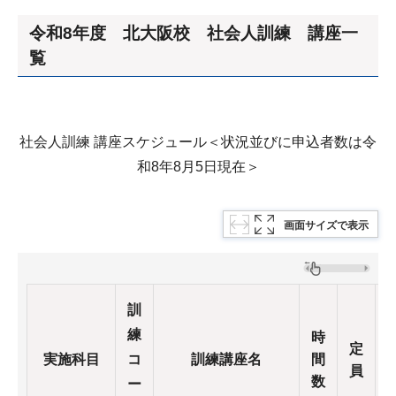
令和8年度 北大阪校 社会人訓練 講座一
覧
社会人訓練 講座スケジュール＜状況並びに申込者数は令
和8年8月5日現在＞
画面サイズで表示
訓
練
時
定
実施科目
コ
訓練講座名
間
員
数
ー