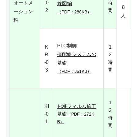
-0
時
オートメ
線図編
8
2
間
ーション
（PDF：286KB）
人
科
1
PLC制御
K
1
省配線システムの
R
2
-0
時
基礎
3
間
（PDF：351KB）
1
KI
化粧フィルム施工
2
-0
基礎
（PDF：272K
時
1
B）
間