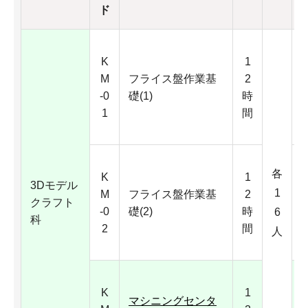
ド
K
1
M
フライス盤作業基
2
-0
礎(1)
時
1
間
各
K
1
3Dモデル
1
M
フライス盤作業基
2
クラフト
-0
礎(2)
時
6
科
2
間
人
K
1
マシニングセンタ