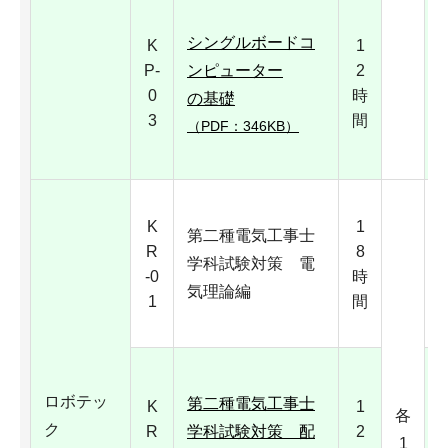
シングルボードコ
K
1
P-
ンピューター
2
0
時
の基礎
3
間
（PDF：346KB）
K
1
第二種電気工事士
R
8
学科試験対策 電
-0
時
気理論編
1
間
ロボテッ
第二種電気工事士
K
1
各
ク
R
学科試験対策 配
2
1