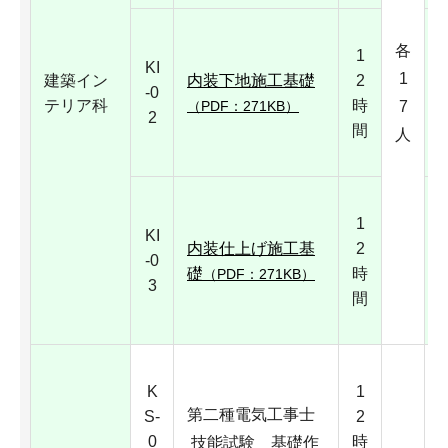
各
1
KI
1
建築イン
内装下地施工基礎
2
-0
テリア科
時
7
（PDF：271KB）
2
間
人
1
KI
内装仕上げ施工基
2
-0
礎
時
（PDF：271KB）
3
間
K
1
第二種電気工事士
S-
2
0
時
技能試験 基礎作