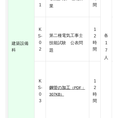
1
間
業
K
1
第二種電気工事士
各
S-
2
0
時
技能試験 公表問
1
建築設備
2
間
科
題
7
人
1
K
1
S-
鋼管の加工
2
（PDF：
0
時
307KB）
3
間