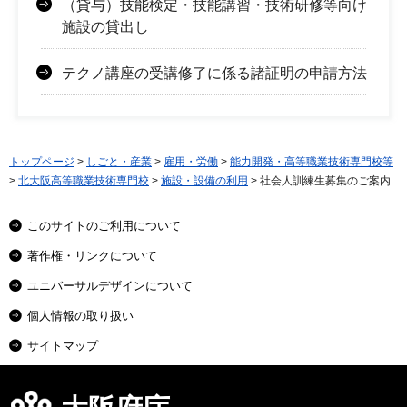
（貸与）技能検定・技能講習・技術研修等向け
施設の貸出し
テクノ講座の受講修了に係る諸証明の申請方法
トップページ
>
しごと・産業
>
雇用・労働
>
能力開発・高等職業技術専門校等
>
北大阪高等職業技術専門校
>
施設・設備の利用
> 社会人訓練生募集のご案内
このサイトのご利用について
著作権・リンクについて
ユニバーサルデザインについて
個人情報の取り扱い
サイトマップ