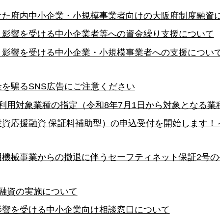
けた府内中小企業・小規模事業者向けの大阪府制度融資
り影響を受ける中小企業者等への資金繰り支援について
り影響を受ける中小企業・小規模事業者への支援につい
を騙るSNS広告にご注意ください
利用対象業種の指定（令和8年7月1日から対象となる業
投資応援融資 保証料補助型）の申込受付を開始します！
機械事業からの撤退に伴うセーフティネット保証2号の
融資の実施について
影響を受ける中小企業向け相談窓口について