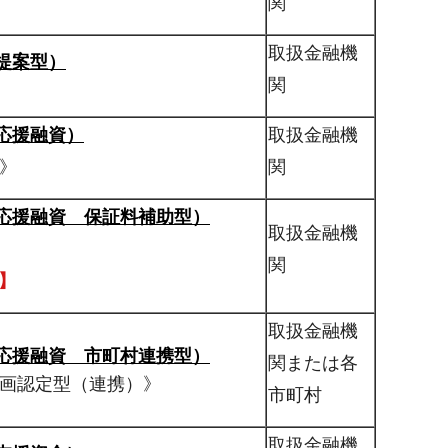
関
取扱金融機
提案型）
関
応援融資）
取扱金融機
》
関
応援融資 保証料補助型）
取扱金融機
関
】
取扱金融機
応援融資 市町村連携型）
関または各
計画認定型（連携）》
市町村
取扱金融機