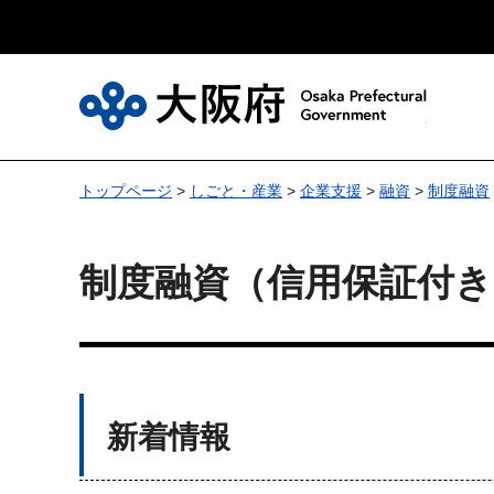
大
トップページ
>
しごと・産業
>
企業支援
>
融資
>
制度融資
制度融資（信用保証付
新着情報