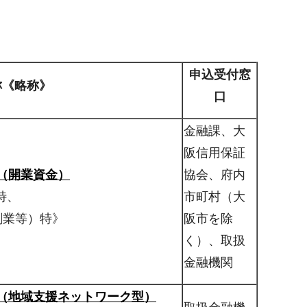
申込受付窓
称
《略称》
口
金融課、大
阪信用保証
（開業資金）
協会、府内
特、
市町村（大
創業等）特》
阪市を除
く）、取扱
金融機関
（地域支援ネットワーク型）