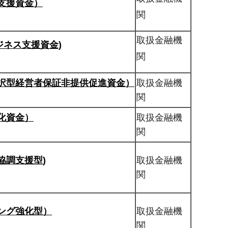
支援資金）
関
取扱金融機
ジネス支援資金)
関
択型経営者保証非提供促進資金）
取扱金融機
関
化資金）
取扱金融機
関
協調支援型)
取扱金融機
関
ング強化型）
取扱金融機
関