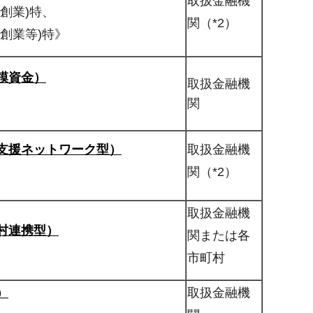
取扱金融機
(創業)特、
関（*2）
(創業等)特》
模資金）
取扱金融機
関
支援ネットワーク型）
取扱金融機
関（*2）
取扱金融機
村連携型）
関または各
市町村
）
取扱金融機