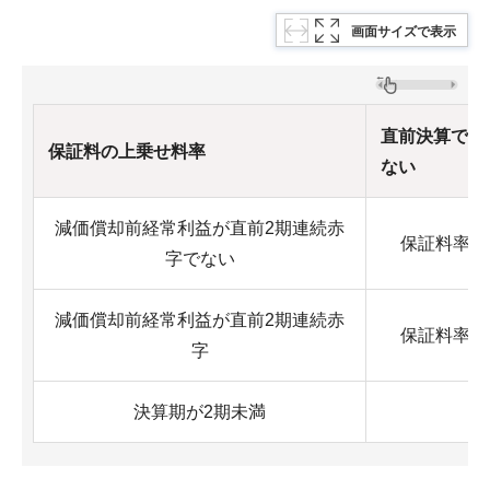
画面サイズで表示
直前決算で債
保証料の上乗せ料率
ない
減価償却前経常利益が直前2期連続赤
保証料率＋0
字でない
減価償却前経常利益が直前2期連続赤
保証料率＋0
字
決算期が2期未満