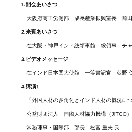
1.開会あいさつ
大阪府商工労働部 成長産業振興室長 前田 
2.来賓あいさつ
在大阪・神戸インド総領事館 総領事 チャ
3.ビデオメッセージ
在インド日本国大使館 一等書記官 荻野 仁
4.講演1
「外国人材の多角化とインド人材の概況に
公益財団法人 国際人材協力機構（JITCO）
常務理事・国際部 部長 松富 重夫 氏