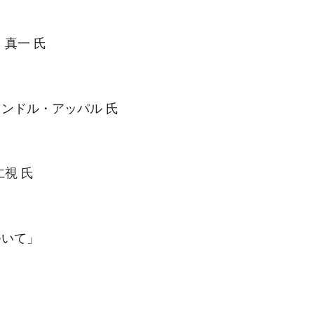
真一 氏
ンドル・アッパル 氏
視 氏
ついて」