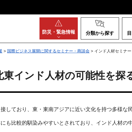
阪府
防災・
緊急情報
分類から探す
目
援
>
国際ビジネス展開に関するセミナー・商談会
> インド人材セミナ
北東インド人材の可能性を探
を接しており、東・東南アジアに近い文化を持つ多様な
本にも比較的馴染みやすいとされており、インド人材の