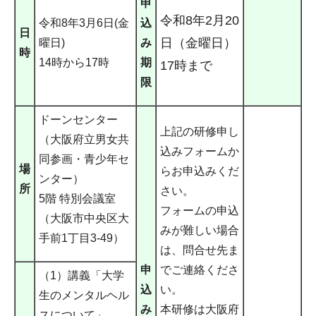
申
令和8年2月20
令和8年3月6日(金
込
日
日（金曜日）
曜日)
み
時
14時から17時
期
17時まで
限
ドーンセンター
上記の研修申し
（大阪府立男女共
込みフォームか
同参画・青少年セ
場
らお申込みくだ
ンター）
所
さい。
5階 特別会議室
フォームの申込
（大阪市中央区大
みが難しい場合
手前1丁目3-49）
は、問合せ先ま
申
でご連絡くださ
（1）講義「大学
込
い。
生のメンタルヘル
み
本研修は大阪府
スについて」