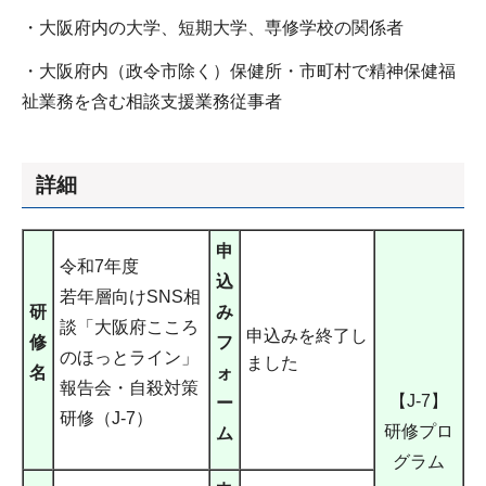
・大阪府内の大学、短期大学、専修学校の関係者
・大阪府内（政令市除く）保健所・市町村で精神保健福
祉業務を含む相談支援業務従事者
詳細
申
令和7年度
込
若年層向けSNS相
研
み
談「大阪府こころ
申込みを終了し
修
フ
のほっとライン」
ました
名
ォ
報告会・自殺対策
【J-7】
ー
研修（J-7）
研修プロ
ム
グラム