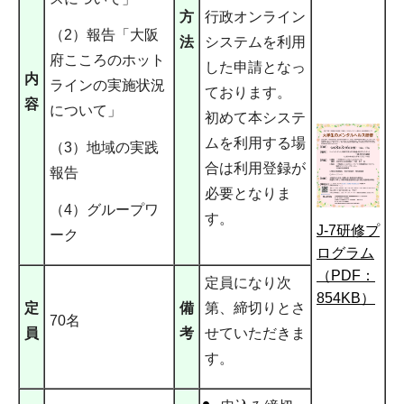
方
行政オンライン
（2）報告「大阪
法
システムを利用
府こころのホット
した申請となっ
内
ラインの実施状況
ております。
容
について」
初めて本システ
ムを利用する場
（3）地域の実践
合は利用登録が
報告
必要となりま
（4）グループワ
す。
J-7研修プ
ーク
ログラム
（PDF：
定員になり次
854KB）
定
備
第、締切りとさ
70名
員
考
せていただきま
す。