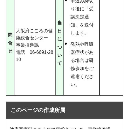
申込み締切
り後に「受
講決定通
当
知」を送付
大阪府こころの健
日
します。
問
康総合センター
に
合
発熱や呼吸
事業推進課
つ
せ
電話 06-6691-28
器症状があ
い
10
る場合は研
て
修参加をご
遠慮くださ
い。
このページの作成所属