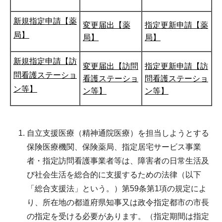
新規指定申請【薬
変更届出【薬
指定更新申請【薬
局】
局】
局】
新規指定申請【訪
変更届出【訪問
指定更新申請【訪
問看護ステーショ
看護ステーショ
問看護ステーショ
ン等】
ン等】
ン等】
自立支援医療（精神通院医療）を担当しようとする
保険医療機関、保険薬局、指定居宅サービス事業
者・指定訪問看護事業者等は、障害者の日常生活及
び社会生活を総合的に支援するための法律（以下
「総合支援法」という。）第59条第1項の規定によ
り、所在地の都道府県知事又は政令指定都市の市長
の指定を受ける必要があります。（指定期間は指定