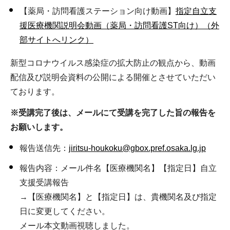
【薬局・訪問看護ステーション向け動画】
指定自立支
援医療機関説明会動画（薬局・訪問看護ST向け）（外
部サイトへリンク）
新型コロナウイルス感染症の拡大防止の観点から、動画
配信及び説明会資料の公開による開催とさせていただい
ております。
※受講完了後は、メールにて受講を完了した旨の報告を
お願いします。
報告送信先：
jiritsu-houkoku@gbox.pref.osaka.lg.jp
報告内容：メール件名【医療機関名】【指定日】自立
支援受講報告
→【医療機関名】と【指定日】は、貴機関名及び指定
日に変更してください。
メール本文動画視聴しました。