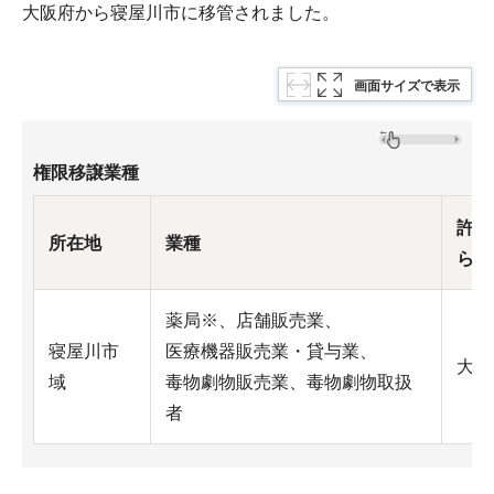
大阪府から寝屋川市に移管されました。
画面サイズで表示
権限移譲業種
許可
所在地
業種
ら）
薬局※、店舗販売業、
寝屋川市
医療機器販売業・貸与業、
大阪
域
毒物劇物販売業、毒物劇物取扱
者