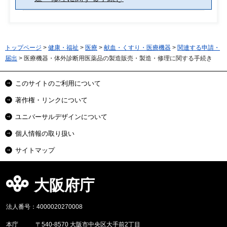
トップページ
>
健康・福祉
>
医療
>
献血・くすり・医療機器
>
関連する申請・
届出
> 医療機器・体外診断用医薬品の製造販売・製造・修理に関する手続き
このサイトのご利用について
著作権・リンクについて
ユニバーサルデザインについて
個人情報の取り扱い
サイトマップ
大阪府庁
法人番号：4000020270008
本庁
〒540-8570 大阪市中央区大手前2丁目