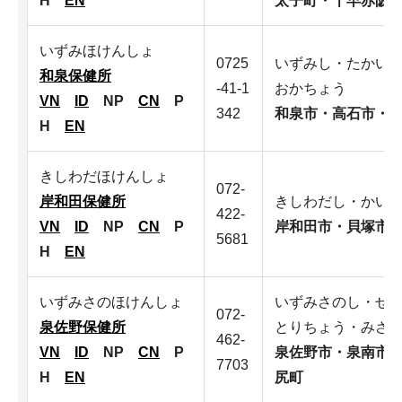
H
EN
太子町・千早赤阪
いずみほけんしょ
0725
いずみし・たかい
和泉保健所
-41-1
おかちょう
VN
ID
NP
CN
P
342
和泉市・高石市・
H
EN
きしわだほけんしょ
072-
岸和田保健所
きしわだし・かい
422-
VN
ID
NP
CN
P
岸和田市・貝塚市
5681
H
EN
いずみさのほけんしょ
いずみさのし・せ
072-
泉佐野保健所
とりちょう・みさ
462-
VN
ID
NP
CN
P
泉佐野市・泉南市
7703
H
EN
尻町