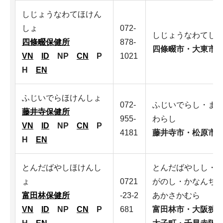
しじょうなわてほけん
しょ
072-
しじょうなわてし
四條畷保健所
878-
四條畷市・大東市
VN
ID
NP
CN
P
1021
H
EN
ふじいでらほけんしょ
072-
ふじいでらし・ま
藤井寺保健所
955-
わらし
VN
ID
NP
CN
P
4181
藤井寺市・松原市
H
EN
とんだばやしほけんし
とんだばやしし・
ょ
0721
がのし・かなんち
富田林保健所
-23-2
あかさかむら
VN
ID
NP
CN
P
681
富田林市・大阪狭