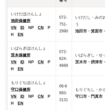
番号
いけだほけんしょ
072-
いけだし・みのお
池田保健所
751-
う
VN
ID
NP
CN
P
2990
池田市・箕面市・
H
EN
いばらぎほけんしょ
072-
茨木保健所
いばらぎし・せっ
624-
VN
ID
NP
CN
P
茨木市・摂津市・
4668
H
EN
もりぐちほけんしょ
06-6
守口保健所
もりぐちし・かど
993-
VN
ID
NP
CN
P
守口市・門真市
3131
H
EN