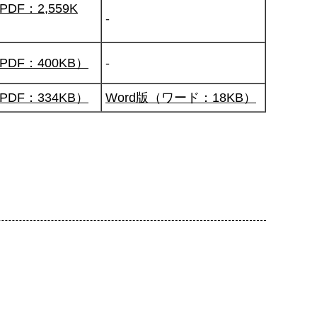
PDF：2,559K
-
PDF：400KB）
-
PDF：334KB）
Word版（ワード：18KB）