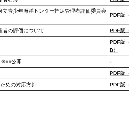
府立青少年海洋センター指定管理者評価委員会
PDF版
理者の評価について
PDF版（
PDF版（
B）
 ※非公開
-
PDF版（
のための対応方針
PDF版（