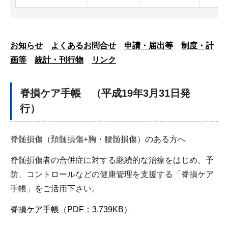
お知らせ
よくあるお問合せ
申請・届出等
制度・計
画等
統計・刊行物
リンク
脊損ケア手帳 （平成19年3月31日発
行）
脊髄損傷（頚髄損傷+胸・腰髄損傷）のある方へ
脊髄損傷者の合併症に対する継続的な治療をはじめ、予
防、コントロールなどの健康管理を支援する「脊損ケア
手帳」をご活用下さい。
脊損ケア手帳（PDF：3,739KB）