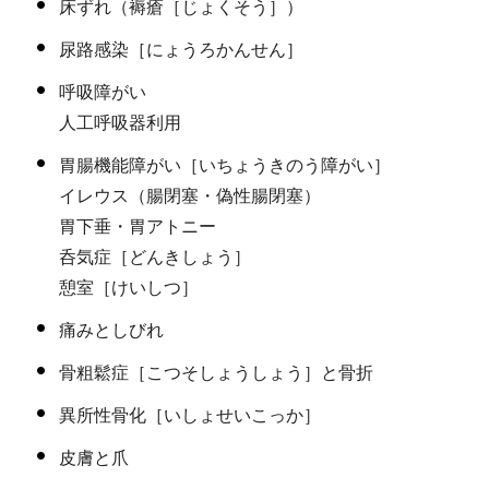
床ずれ（褥瘡［じょくそう］）
尿路感染［にょうろかんせん］
呼吸障がい
人工呼吸器利用
胃腸機能障がい［いちょうきのう障がい］
イレウス（腸閉塞・偽性腸閉塞）
胃下垂・胃アトニー
呑気症［どんきしょう］
憩室［けいしつ］
痛みとしびれ
骨粗鬆症［こつそしょうしょう］と骨折
異所性骨化［いしょせいこっか］
皮膚と爪