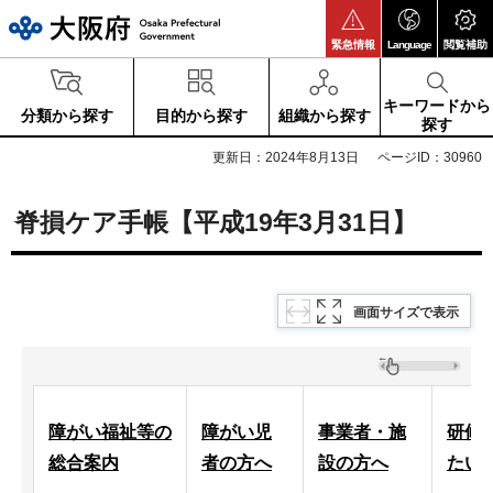
大阪府
緊急情報
Language
閲覧補助
キーワードから
分類から探す
目的から探す
組織から探す
探す
更新日：2024年8月13日
ページID：30960
脊損ケア手帳【平成19年3月31日】
画面サイズで表示
障がい福祉等の
障がい児
事業者・施
研修
総合案内
者の方へ
設の方へ
たい