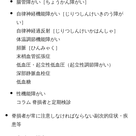
腸管障がい［ちょうかん障がい］
自律神経機能障がい［じりつしんけいきのう障が
い］
自律神経過反射［じりつしんけいかはんしゃ］
体温調節機能障がい
頻脈［ひんみゃく］
末梢血管拡張症
低血圧・起立性低血圧（起立性調節障がい）
深部静脈血栓症
低血糖
性機能障がい
コラム 脊損者と定期検診
脊損者が常に注意しなければならない副次的症状・疾
患等