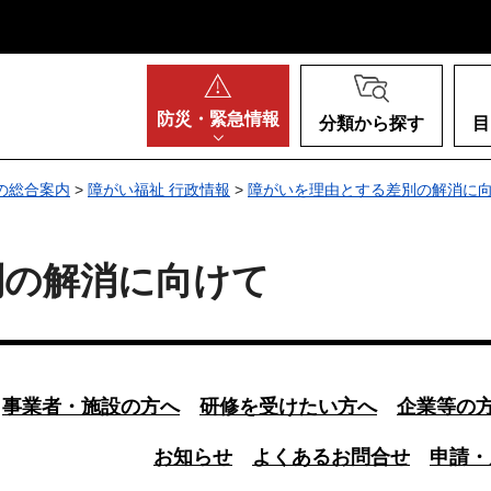
阪府
防災・
緊急情報
分類から探す
目
の総合案内
>
障がい福祉 行政情報
>
障がいを理由とする差別の解消に
別の解消に向けて
事業者・施設の方へ
研修を受けたい方へ
企業等
の
お知らせ
よくあるお問合せ
申請・