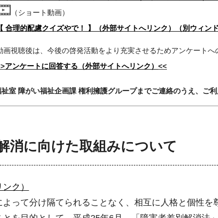
（ショート動画）
【 合理的配慮クイズやで！ 】（外部サイトへリンク）（別ウィン
動画視聴後は、今後の啓発活動をより充実させるためアンケートへ
>>
アンケートに回答する（外部サイトへリンク）
<<
福祉室 障がい福祉企画課 権利擁護グループまでご連絡のうえ、ご
解消に向けた取組みについて
リンク）
によって分け隔てられることなく、相互に人格と個性を
とを目的として、平成25年6月、「障害者差別解消法」