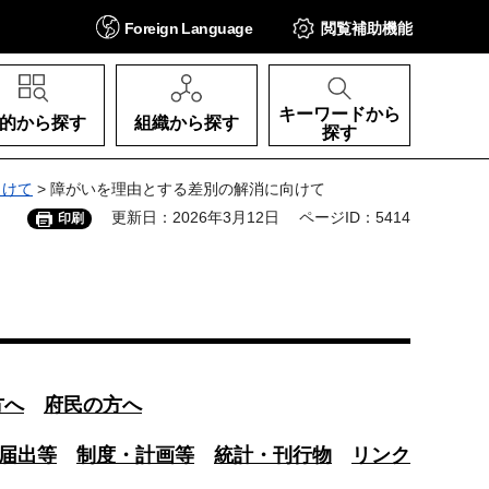
Foreign
Language
閲覧補助
機能
キーワードから
的から探す
組織から探す
探す
向けて
> 障がいを理由とする差別の解消に向けて
更新日：2026年3月12日
ページID：5414
印刷
方へ
府民の方へ
届出等
制度・計画等
統計・刊行物
リンク