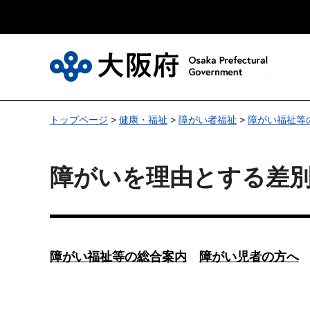
大
トップページ
>
健康・福祉
>
障がい者福祉
>
障がい福祉等
障がいを理由とする差
障がい福祉等の総合案内
障がい児者の方へ