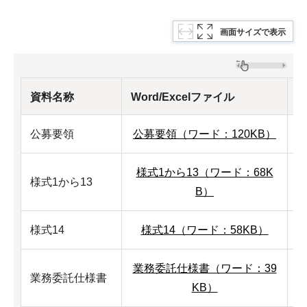
画面サイズで表示
資料名称
Word/Excelファイル
P
公募要領
公募要領（ワード：120KB）
様式1から13（ワード：68K
様式1から13
様
B）
様式14
様式14（ワード：58KB）
業務委託仕様書（ワード：39
業務委託仕様書
KB）