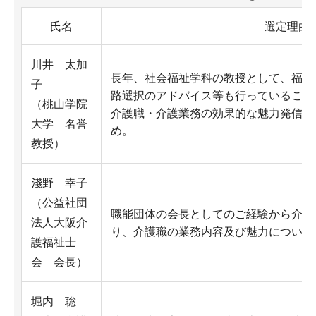
氏名
選定理由
川井 太加
長年、社会福祉学科の教授として、福祉
子
路選択のアドバイス等も行っていること
（桃山学院
介護職・介護業務の効果的な魅力発信手
大学 名誉
め。
教授）
淺野 幸子
（公益社団
職能団体の会長としてのご経験から介護
法人大阪介
り、介護職の業務内容及び魅力について
護福祉士
会 会長）
堀内 聡