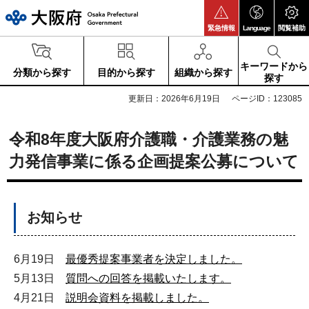
大阪府
緊急情報
Language
閲覧補助
キーワードから
分類から探す
目的から探す
組織から探す
探す
更新日：2026年6月19日
ページID：123085
令和8年度大阪府介護職・介護業務の魅
力発信事業に係る企画提案公募について
お知らせ
6月19日
最優秀提案事業者を決定しました。
5月13日
質問への回答を掲載いたします。
4月21日
説明会資料を掲載しました。