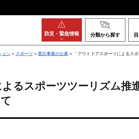
阪府
防災・
緊急情報
分類から探す
目
ション
>
スポーツ
>
委託事業の公募
> 「アウトドアスポーツによるス
によるスポーツツーリズム推
いて