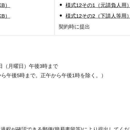
KB）
様式12その1（元請負人用）
KB）
様式12その2（下請人等用）
契約時に提出
5日（月曜日）午後3時まで
から午後5時まで。正午から午後1時を除く。）
過程が確認できる郵便(簡易書留等)により提出してくだ