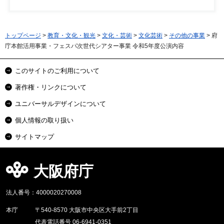
トップページ
>
教育・文化・観光
>
文化・芸術
>
文化芸術
>
その他の事業
> 府
庁本館活用事業・フェスパ次世代シアター事業 令和5年度公演内容
このサイトのご利用について
著作権・リンクについて
ユニバーサルデザインについて
個人情報の取り扱い
サイトマップ
大阪府庁
法人番号：4000020270008
本庁
〒540-8570 大阪市中央区大手前2丁目
代表電話番号 06-6941-0351