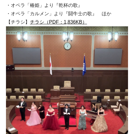
・オペラ「椿姫」より『乾杯の歌』
・オペラ「カルメン」より『闘牛士の歌』 ほか
【チラシ】
チラシ（PDF：1,836KB）