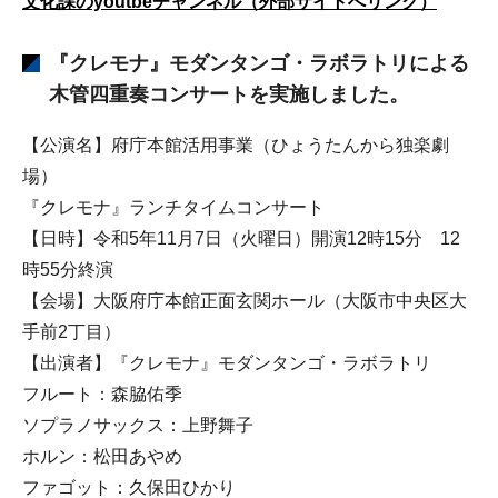
文化課のyoutbeチャンネル（外部サイトへリンク）
『クレモナ』モダンタンゴ・ラボラトリによる
木管四重奏コンサートを実施しました。
【公演名】府庁本館活用事業（ひょうたんから独楽劇
場）
『クレモナ』ランチタイムコンサート
【日時】令和5年11月7日（火曜日）開演12時15分 12
時55分終演
【会場】大阪府庁本館正面玄関ホール（大阪市中央区大
手前2丁目）
【出演者】『クレモナ』モダンタンゴ・ラボラトリ
フルート：森脇佑季
ソプラノサックス：上野舞子
ホルン：松田あやめ
ファゴット：久保田ひかり