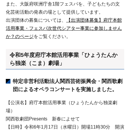
また、大阪府咲洲庁舎1階フェスパを、子どもたちの文
化芸術活動の発表の場として提供しています。
出演団体の募集については、
【出演団体募集】府庁本館
活用事業・フェスパ次世代シアター事業に参加しません
か？のページ
をご覧ください。
令和5年度府庁本館活用事業「ひょうたんか
ら独楽（こま）劇場」
特定非営利活動法人関西芸術振興会・関西歌劇
団によるオペラコンサートを実施しました。
【公演名】府庁本館活用事業（ひょうたんから独楽劇
場）
関西歌劇団Presents 新春によせて
【日時】令和6年1月17日（水曜日）開場11時30分 開演