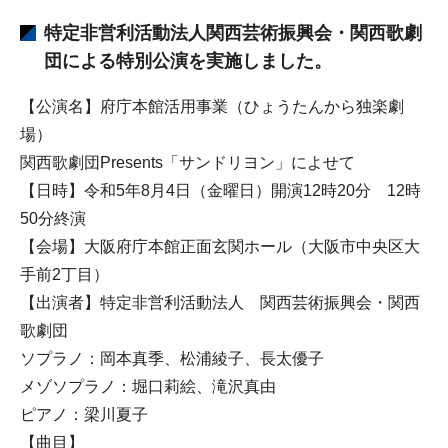
特定非営利活動法人関西芸術振興会・関西歌劇
団による特別公演を実施しました。
【公演名】府庁本館活用事業（ひょうたんから独楽劇
場）
関西歌劇団Presents「サンドリヨン」によせて
【日時】令和5年8月4日（金曜日）開演12時20分 12時
50分終演
【会場】大阪府庁本館正面玄関ホール（大阪市中央区大
手前2丁目）
【出演者】特定非営利活動法人 関西芸術振興会・関西
歌劇団
ソプラノ：岡本真季、松浦綾子、長太優子
メゾソプラノ：堀口莉絵、滝沢真由
ピアノ：梁川夏子
【曲目】