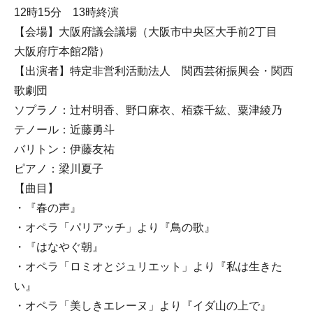
12時15分 13時終演
【会場】大阪府議会議場（大阪市中央区大手前2丁目
大阪府庁本館2階）
【出演者】特定非営利活動法人 関西芸術振興会・関西
歌劇団
ソプラノ：辻村明香、野口麻衣、栢森千紘、粟津綾乃
テノール：近藤勇斗
バリトン：伊藤友祐
ピアノ：梁川夏子
【曲目】
・『春の声』
・オペラ「パリアッチ」より『鳥の歌』
・『はなやぐ朝』
・オペラ「ロミオとジュリエット」より『私は生きた
い』
・オペラ「美しきエレーヌ」より『イダ山の上で』