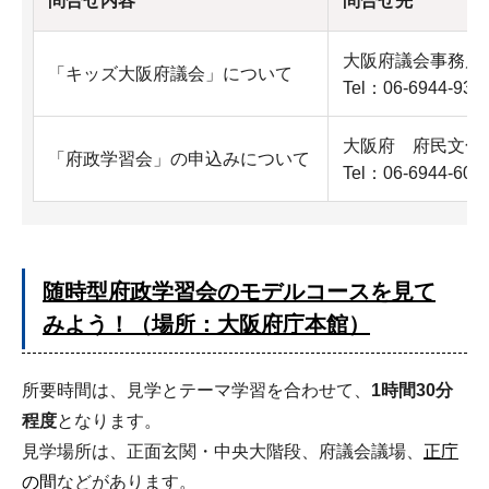
問合せ内容
問合せ先
大阪府議会事務局
「キッズ大阪府議会」について
Tel：06-6944-
大阪府 府民文化
「府政学習会」の申込みについて
Tel：06-6944-
随時型府政学習会のモデルコースを見て
みよう！（場所：大阪府庁本館）
所要時間は、見学とテーマ学習を合わせて、
1時間30分
程度
となります。
見学場所は、正面玄関・中央大階段、府議会議場、
正庁
の間
などがあります。