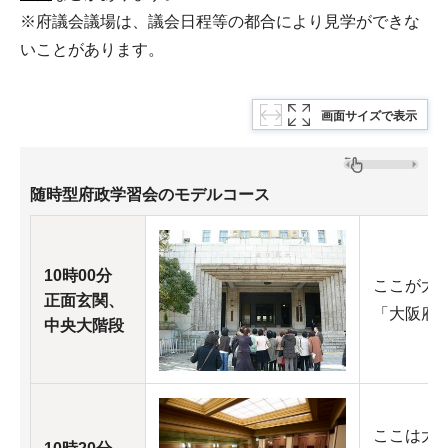
※府議会議場は、議会日程等の都合により見学ができな
いことがあります。
画面サイズで表示
随時型府政学習会のモデルコース
10時00分
ここが大
正面玄関、
「大阪府
中央大階段
ここは大