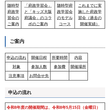
随時型
「府政学習会」
随時型府
これまでに実
府政学
と「キッズ大阪
政学習会
施した府政学
習会の
府議会」のコラ
のモデル
習会（過去の
ご案内
ボのご案内
コース
開催実績）
ご案内
申込の流れ
開催日程
所要時間
内容
対象
参加人数
参加費
開催場所
注意事項
お問合せ先
申込の流れ
令和8年度の開催期間は、令和8年5月15日（金曜日）