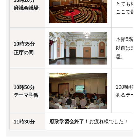
10時20分
とても格
府議会議場
ここで熱
本館5階
10時35分
以前は式
正庁の間
屋。
100種類
10時50分
あるテー
テーマ学習
府政学習会終了！
お疲れ様でした！
11時30分