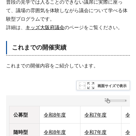
普段の見学では入ることのできない議席に実際に座っ
て、議場の雰囲気を体験しながら議会について学べる体
験型プログラムです。
詳細は、
キッズ大阪府議会
のページをご覧ください。
これまでの開催実績
これまでの開催内容をご紹介しています。
画面サイズで表示
公募型
令和8年度
令和7年度
令和
随時型
令和8年度
令和7年度
令和