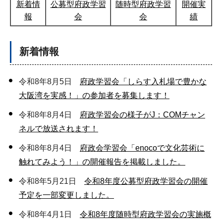
新着情
公募型府政学習
随時型府政学習
開催実
報
会
会
績
新着情報
令和8年8月5日
府政学習会「しらす入札場で豊かな
大阪湾を実感！」の参加者を募集します！
令和8年8月4日
府政学習会の様子がJ：COMチャン
ネルで放送されます！
令和8年8月4日
府政会学習会「enocoで文化芸術に
触れてみよう！」の開催報告を掲載しました。
令和8年5月21日
令和8年度公募型府政学習会の開催
予定を一部変更しました。
令和8年4月1日
令和8年度随時型府政学習会の実施概