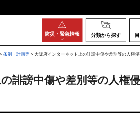
阪府
防災・
緊急情報
分類から探す
目
>
条例・計画等
> 大阪府インターネット上の誹謗中傷や差別等の人権
上の誹謗中傷や差別等の人権