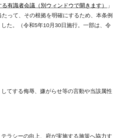
する有識者会議（別ウィンドウで開きます）
」
当たって、その根拠を明確にするため、本条例
た。（令和5年10月30日施行。一部は、令
としてする侮辱、嫌がらせ等の言動や当該属性
リテラシーの向上、府が実施する施策へ協力す