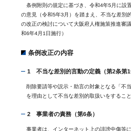
条例附則の規定に基づき、令和4年5月に設
の意見（令和5年3月）を踏まえ、不当な差別
の改正の検討について大阪府人権施策推進審議
和6年4月1日施行）
条例改正の内容
1 不当な差別的言動の定義（第2条第
削除要請等や説示・助言の対象となる「不
を理由として不当な差別的取扱いをするこ
2 事業者の責務（第6条）
事業者は、インターネット上の誹謗中傷等