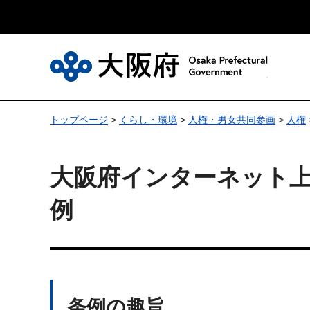
大
トップページ
>
くらし・環境
>
人権・男女共同参画
>
人権
大阪府インターネット
例
条例の趣旨