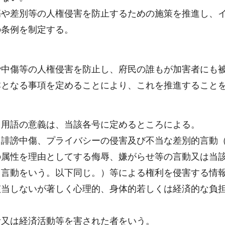
傷や差別等の人権侵害を防止するための施策を推進し、
の条例を制定する。
謗中傷等の人権侵害を防止し、府民の誰もが加害者にも
本となる事項を定めることにより、これを推進すること
る用語の意義は、当該各号に定めるところによる。
、誹謗中傷、プライバシーの侵害及び不当な差別的言動
の属性を理由としてする侮辱、嫌がらせ等の言動又は当
る言動をいう。以下同じ。）等による権利を侵害する情
該当しないが著しく心理的、身体的若しくは経済的な負
活又は経済活動等を害された者をいう。