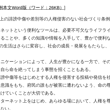
例本文Word版（ワード：26KB）
]
上の誹謗中傷や差別等の人権侵害のない社会づくり条例
ネットという便利なツールは、必要不可欠なライフライ
図ることや、多くの知識や情報を入手して、豊かで便利
私たちの生活はさらに変容し、社会の成長・発展をもたら
ニケーションによって、人生が豊かになる一方で、その
、自ら命を絶ってしまう事態を招くこともある。
謗中傷等をはじめとする人権を侵害する投稿や発信を社
い意識をもち、府民の誰もが被害に遭わないよう、命の
続けていくことが大切である。
ターネット上をはじめ、あらゆる場において、人権を尊
らない。