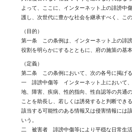
よって、ここに、インターネット上の誹謗中
護し、次世代に豊かな社会を継承すべく、こ
（目的）
第一条 この条例は、インターネット上の誹
役割を明らかにするとともに、府の施策の基
（定義）
第二条 この条例において、次の各号に掲げ
一 誹謗中傷等 インターネット上において
地、障害、疾病、性的指向、性自認等の共通
ことを助長し、若しくは誘発すると判断でき
該当する可能性のある情報又は侵害情報には
いう。
二 被害者 誹謗中傷等により平穏な日常生