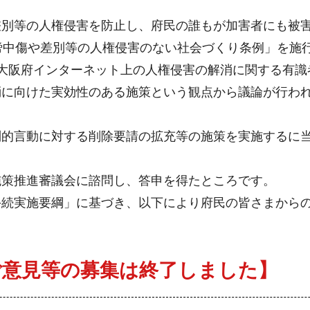
差別等の人権侵害を防止し、府民の誰もが加害者にも被
謗中傷や差別等の人権侵害のない社会づくり条例」を施
大阪府インターネット上の人権侵害の解消に関する有識
に向けた実効性のある施策という観点から議論が行われ
別的言動に対する削除要請の拡充等の施策を実施するに
施策推進審議会に諮問し、答申を得たところです。
手続実施要綱」に基づき、以下により府民の皆さまから
ご意見等の募集は終了しました】