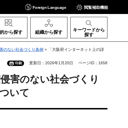
Foreign
Language
閲覧補助
機能
キーワードから
的から探す
組織から探す
探す
害のない社会づくり条例
> 「大阪府インターネット上の誹
更新日：2026年1月20日
ページID：1658
印刷
権侵害のない社会づくり
ついて