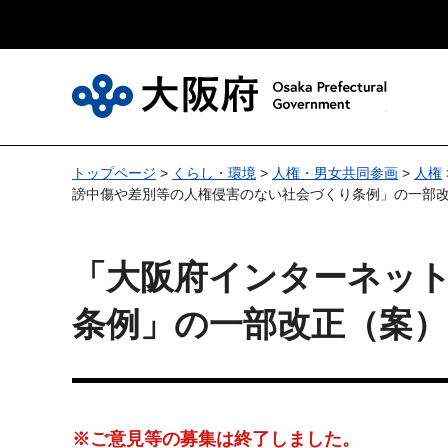
大
トップページ
>
くらし・環境
>
人権・男女共同参画
>
人権
謗中傷や差別等の人権侵害のない社会づくり条例」の一部
「大阪府インターネッ
条例」の一部改正（案
※ご意見等の募集は終了しました。