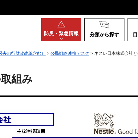
阪府
防災・
緊急情報
分類から探す
目
過去の行財政改革含む）
>
公民戦略連携デスク
> ネスレ日本株式会社
の取組み