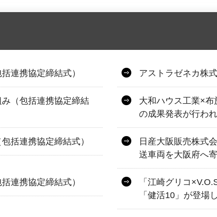
包括連携協定締結式）
アストラゼネカ株
組み（包括連携協定締結
大和ハウス工業×布
の成果発表が行わ
（包括連携協定締結式）
日産大阪販売株式
送車両を大阪府へ
包括連携協定締結式）
「江崎グリコ×V.O
「健活10」が登場