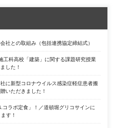
式会社との取組み（包括連携協定締結式）
施工科高校「建築」に関する課題研究授業
れました！
会社に新型コロナウイルス感染症軽症患者搬
寄贈いただきました！
.S.コラボ定食」！／道頓堀グリコサインに
します！