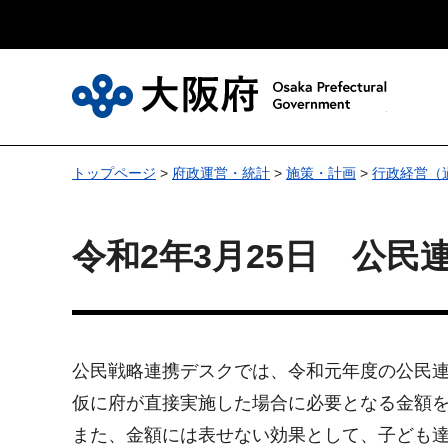
大
トップページ
>
府政運営・統計
>
施策・計画
>
行政経営（
令和2年3月25日 公
公民戦略連携デスクでは、令和元年度の公民
仮に府が直接実施した場合に必要となる金額を
また、金額には表せない効果として、子ども