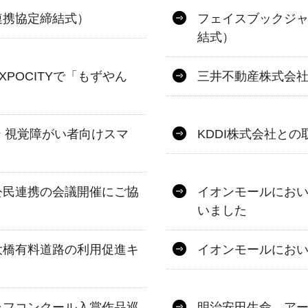
連携協定締結式）
フェイスブックジ
結式）
POCITYで「もずやん
三井不動産株式会
ン 視覚障がい者向けスマ
KDDI株式会社と
公民連携の会議開催にご協
イオンモールにお
いました
大橋有料道路の利用促進キ
イオンモールにお
ラフコンクール入賞作品巡
明治安田生命、ア