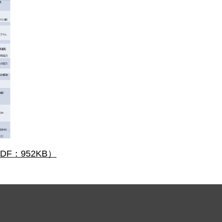
F：952KB）