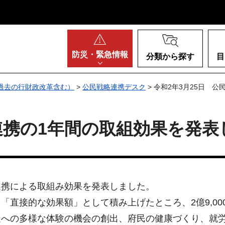
阪府
防災・
緊急情報
分類から探す
目
過去の行財政改革含む）
>
公民戦略連携デスク
> 令和2年3月25日 
民連携の1年間の取組効果を発
連携による取組み効果を発表しました。
「直接的な効果額」として積み上げたところ、2億9,00
達への多様な体験の機会の創出、府民の健康づくり、就