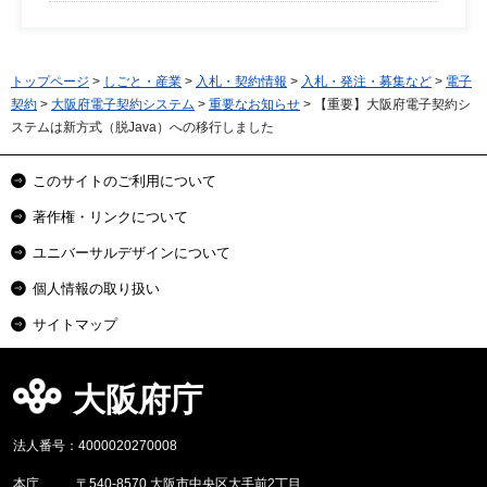
トップページ
>
しごと・産業
>
入札・契約情報
>
入札・発注・募集など
>
電子
契約
>
大阪府電子契約システム
>
重要なお知らせ
> 【重要】大阪府電子契約シ
ステムは新方式（脱Java）への移行しました
このサイトのご利用について
著作権・リンクについて
ユニバーサルデザインについて
個人情報の取り扱い
サイトマップ
大阪府庁
法人番号：4000020270008
本庁
〒540-8570 大阪市中央区大手前2丁目