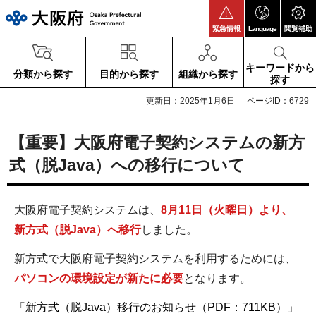
大阪府
緊急情報
Language
閲覧補助
キーワードから
分類から探す
目的から探す
組織から探す
探す
更新日：2025年1月6日
ページID：6729
【重要】大阪府電子契約システムの新方
式（脱Java）への移行について
大阪府電子契約システムは、
8月11日（火曜日）より、
新方式（脱Java）へ移行
しました。
新方式で大阪府電子契約システムを利用するためには、
パソコンの環境設定が新たに必要
となります。
「
新方式（脱Java）移行のお知らせ（PDF：711KB）
」