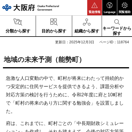
大阪府
緊急情報
Language
閲覧補助
キーワードから
分類から探す
目的から探す
組織から探す
探す
更新日：2025年12月3日
ページID：118764
地域の未来予測（能勢町）
急激な人口変動の中で、町村が将来にわたって持続的か
つ安定的に住民サービスを提供できるよう、課題分析や
対応方策の検討を行うために、令和2年度に府と10町村
で「町村の将来のあり方に関する勉強会」を設置しまし
た。
府は、これまでに、町村ごとの「中長期財政シミュレー
ション」を作成し、それを踏まえて、今後の対応方策等