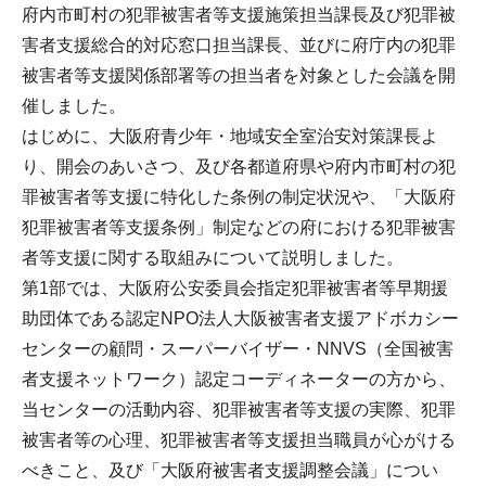
府内市町村の犯罪被害者等支援施策担当課長及び犯罪被
害者支援総合的対応窓口担当課長、並びに府庁内の犯罪
被害者等支援関係部署等の担当者を対象とした会議を開
催しました。
はじめに、大阪府青少年・地域安全室治安対策課長よ
り、開会のあいさつ、及び各都道府県や府内市町村の犯
罪被害者等支援に特化した条例の制定状況や、「大阪府
犯罪被害者等支援条例」制定などの府における犯罪被害
者等支援に関する取組みについて説明しました。
第1部では、大阪府公安委員会指定犯罪被害者等早期援
助団体である認定NPO法人大阪被害者支援アドボカシー
センターの顧問・スーパーバイザー・NNVS（全国被害
者支援ネットワーク）認定コーディネーターの方から、
当センターの活動内容、犯罪被害者等支援の実際、犯罪
被害者等の心理、犯罪被害者等支援担当職員が心がける
べきこと、及び「大阪府被害者支援調整会議」につい