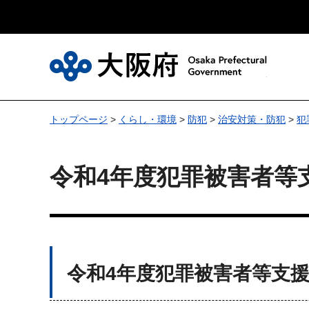
大
トップページ
>
くらし・環境
>
防犯
>
治安対策・防犯
>
犯
令和4年度犯罪被害者等
令和4年度犯罪被害者等支