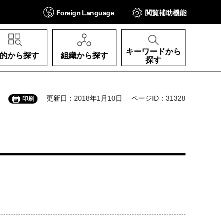
Foreign
Language
閲覧補助
機能
キーワードから
的から探す
組織から探す
探す
更新日：2018年1月10日
ページID：31328
印刷