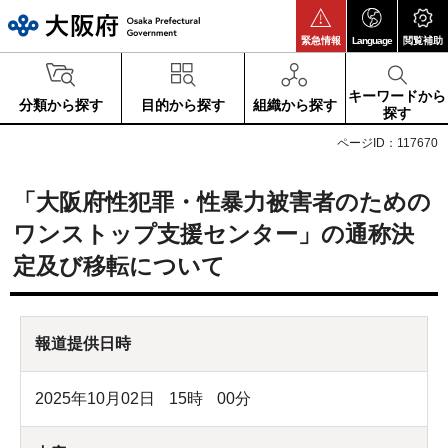
大阪府
緊急情報
Language
閲覧補助
キーワードから
分類から探す
目的から探す
組織から探す
探す
ページID：117670
「大阪府性犯罪・性暴力被害者のための
ワンストップ支援センター」の通称決
定及び移転について
報道提供日時
2025年10月02日
15
時
00
分