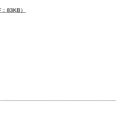
：83KB）