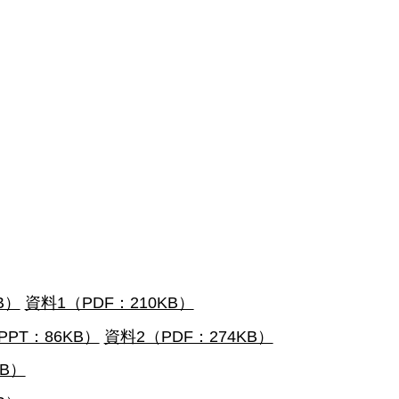
B）
資料1（PDF：210KB）
PPT：86KB）
資料2（PDF：274KB）
KB）