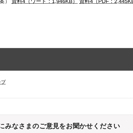
素案）
資料4（ワード：1,946KB）
資料4（PDF：2,445K
ープ
にみなさまのご意見をお聞かせください