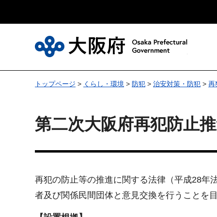
大
トップページ
>
くらし・環境
>
防犯
>
治安対策・防犯
>
再
第二次大阪府再犯防止推
再犯の防止等の推進に関する法律（平成28年
者及び関係民間団体と意見交換を行うことを