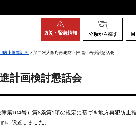
阪府
防災・
緊急情報
分類から探す
目
犯防止推進計画
> 第二次大阪府再犯防止推進計画検討懇話会
進計画検討懇話会
法律第104号）第8条第1項の規定に基づき地方再犯防
目的に設置しました。