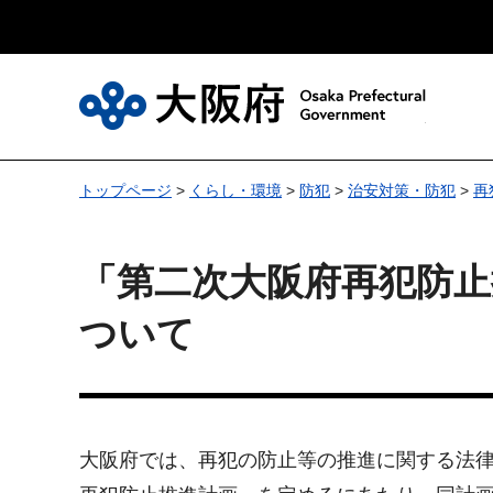
大
トップページ
>
くらし・環境
>
防犯
>
治安対策・防犯
>
再
「第二次大阪府再犯防止
ついて
大阪府では、再犯の防止等の推進に関する法律