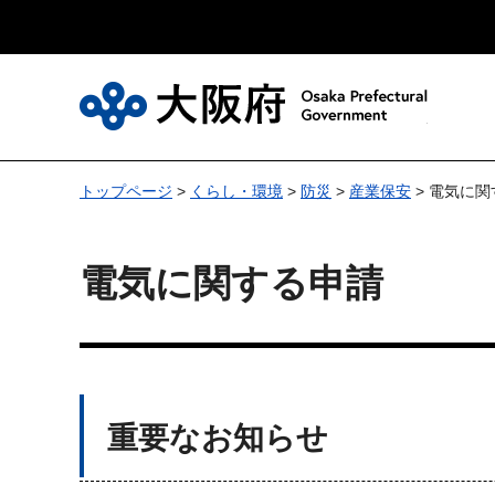
大
トップページ
>
くらし・環境
>
防災
>
産業保安
> 電気に
電気に関する申請
重要なお知らせ